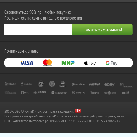
Сэкономьте до 90% при любых покупках
Подпишитесь на самые выгодные предложения
Принимаем к оплате:
2010-2026 © КупиКупон. Все права защищены.
Все права на товарный знак "КупиКупон" и на сайт www.kupikupon.ru принадлежат
OOO «Агентство цифровых решений» ИНН 7705523387, ОГРН 1127747063212