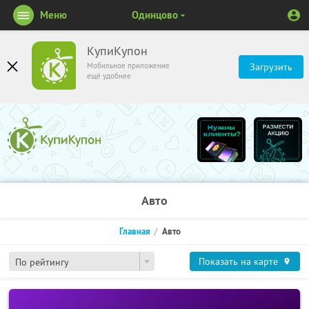
Меню
Одинцово
КупиКупон
Мобильное приложение
Загрузить
ещё удобнее
Авто
Главная
Авто
Показать на карте
По рейтингу