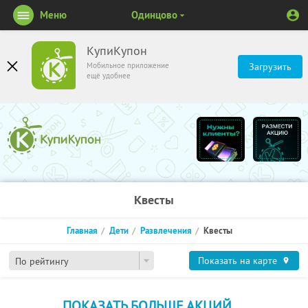
Меню
Одинцово
КупиКупон
Мобильное приложение
Загрузить
ещё удобнее
Квесты
Главная
Дети
Развлечения
Квесты
Показать на карте
По рейтингу
ПОКАЗАТЬ БОЛЬШЕ АКЦИЙ