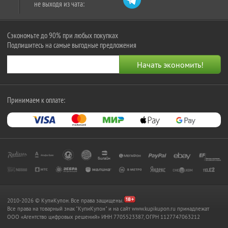
не выходя из чата:
Сэкономьте до 90% при любых покупках
Подпишитесь на самые выгодные предложения
Принимаем к оплате:
2010-2026 © КупиКупон. Все права защищены.
Все права на товарный знак "КупиКупон" и на сайт www.kupikupon.ru принадлежат
OOO «Агентство цифровых решений» ИНН 7705523387, ОГРН 1127747063212