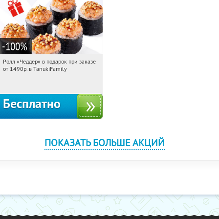
-100
%
Ролл «Чеддер» в подарок при заказе
17:34:06
Получили:
108
от 1490р. в TanukiFamily
Россия
Бесплатно
ПОКАЗАТЬ БОЛЬШЕ АКЦИЙ