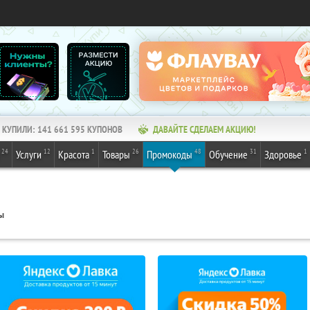
КУПИЛИ:
141 661 595
КУПОНОВ
ДАВАЙТЕ СДЕЛАЕМ АКЦИЮ!
24
12
1
26
48
31
1
Услуги
Красота
Товары
Промокоды
Обучение
Здоровье
ы