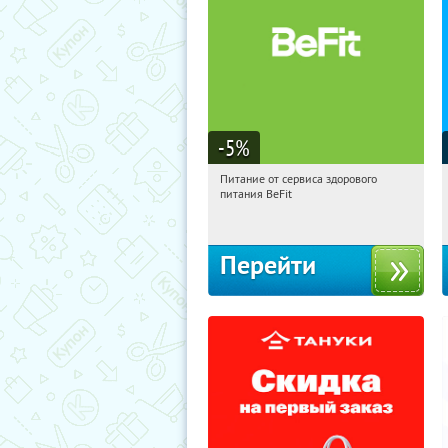
-5
%
Питание от сервиса здорового
17:34:06
Получи первым!
питания BeFit
Россия
Перейти