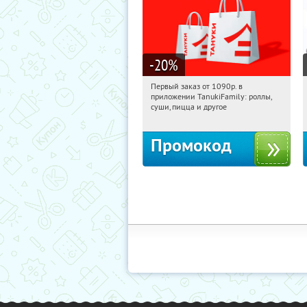
-20
%
Первый заказ от 1090р. в
17:34:06
Получили:
256
приложении TanukiFamily: роллы,
Россия
суши, пицца и другое
Промокод