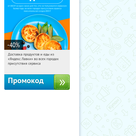
-40
%
Доставка продуктов и еды из
17:34:06
Получили:
38
«Яндекс Лавки» во всех городах
Россия
присутствия сервиса
Промокод