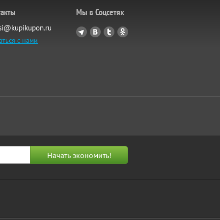
такты
Мы в Соцсетях
si@kupikupon.ru
аться с нами