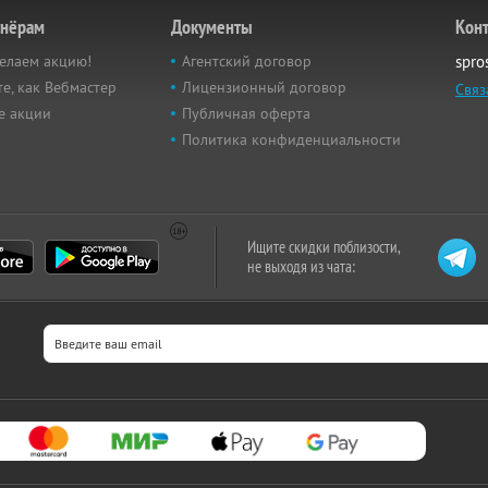
тнёрам
Документы
Кон
елаем акцию!
Агентский договор
spro
е, как Вебмастер
Лицензионный договор
Связ
е акции
Публичная оферта
Политика конфиденциальности
Ищите скидки поблизости,
не выходя из чата: