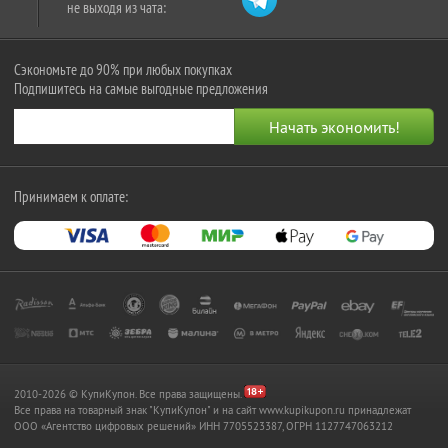
не выходя из чата:
Сэкономьте до 90% при любых покупках
Подпишитесь на самые выгодные предложения
Принимаем к оплате:
2010-2026 © КупиКупон. Все права защищены.
Все права на товарный знак "КупиКупон" и на сайт www.kupikupon.ru принадлежат
OOO «Агентство цифровых решений» ИНН 7705523387, ОГРН 1127747063212