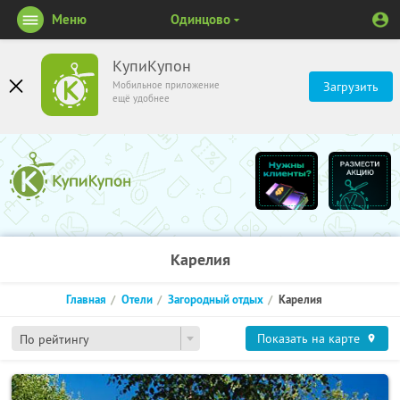
Меню
Одинцово
КупиКупон
Мобильное приложение
Загрузить
ещё удобнее
Карелия
Главная
Отели
Загородный отдых
Карелия
Показать на карте
По рейтингу