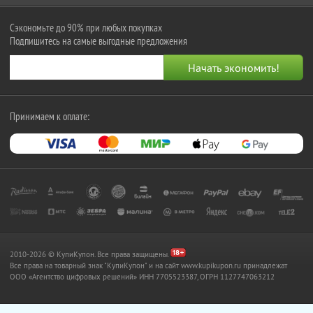
Сэкономьте до 90% при любых покупках
Подпишитесь на самые выгодные предложения
Принимаем к оплате:
2010-2026 © КупиКупон. Все права защищены.
Все права на товарный знак "КупиКупон" и на сайт www.kupikupon.ru принадлежат
OOO «Агентство цифровых решений» ИНН 7705523387, ОГРН 1127747063212