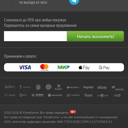
не выходя из чата:
Сэкономьте до 90% при любых покупках
Подпишитесь на самые выгодные предложения
Принимаем к оплате:
2010-2026 © КупиКупон. Все права защищены.
Все права на товарный знак "КупиКупон" и на сайт www.kupikupon.ru принадлежат
OOO «Агентство цифровых решений» ИНН 7705523387, ОГРН 1127747063212