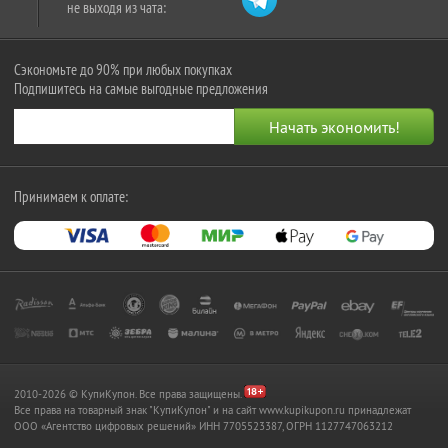
не выходя из чата:
Сэкономьте до 90% при любых покупках
Подпишитесь на самые выгодные предложения
Принимаем к оплате:
2010-2026 © КупиКупон. Все права защищены.
Все права на товарный знак "КупиКупон" и на сайт www.kupikupon.ru принадлежат
OOO «Агентство цифровых решений» ИНН 7705523387, ОГРН 1127747063212