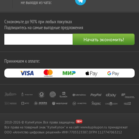
не выходя из чата:
Сэкономьте до 90% при любых покупках
Подпишитесь на самые выгодные предложения
Принимаем к оплате:
2010-2026 © КупиКупон. Все права защищены.
Все права на товарный знак "КупиКупон" и на сайт www.kupikupon.ru принадлежат
OOO «Агентство цифровых решений» ИНН 7705523387, ОГРН 1127747063212