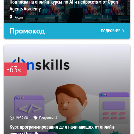
Подписка на онлайн-курсы по AI и нейросетям от Open
Agents Academy
Россия
Промокод
ПОДРОБНЕЕ
-63
%
19:52:05
Получили:
4
Курс программирования для начинающих от онлайн-
школы Onskills