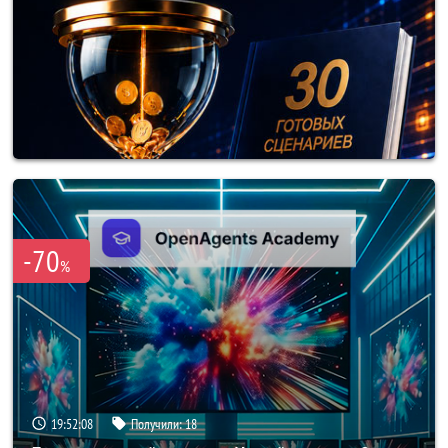
-70
%
19:52:05
Получили:
18