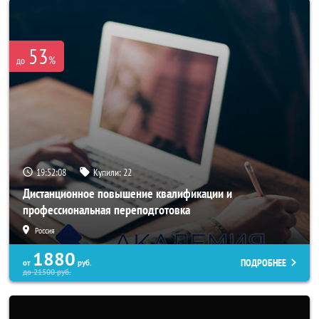
53
%
до
19:52:05
Купили:
22
Дистанционное повышение квалификации и
профессиональная переподготовка
Россия
1880
ПОДРОБНЕЕ
от
руб.
до
21500
руб.