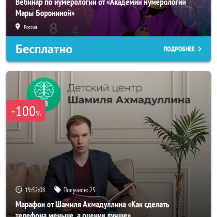
Вебинар по нумерологии от «Академии нумерологии
Мары Борониной»
Россия
Бесплатно
ПОДРОБНЕЕ
-100
%
19:52:05
Получили:
25
Марафон от Шамиля Ахмадуллина «Как сделать
телефона меньше, а оценки лучше»