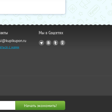
такты
Мы в Соцсетях
si@kupikupon.ru
аться с нами