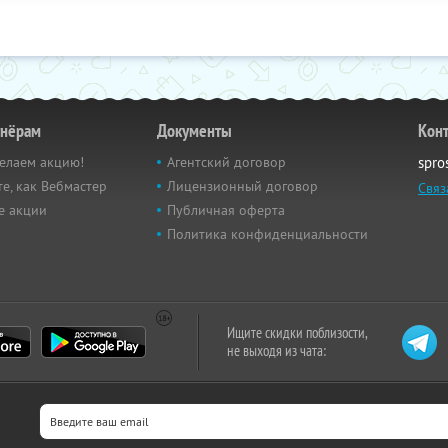
тнёрам
Документы
Кон
елаем акцию!
Агентский договор
spro
е, как Вебмастер
Лицензионный договор
Связ
е акции
Публичная оферта
Политика конфиденциальности
Ищите скидки поблизости,
не выходя из чата: