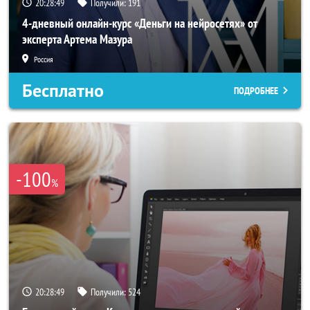
20:28:47
Получили:
191
4-дневный онлайн-курс «Деньги на нейросетях» от
эксперта Артема Мазура
Россия
Бесплатно
ПОДРОБНЕЕ
-100
%
20:28:47
Получили:
524