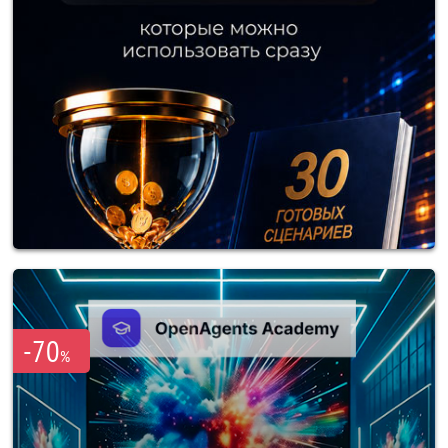
-70
%