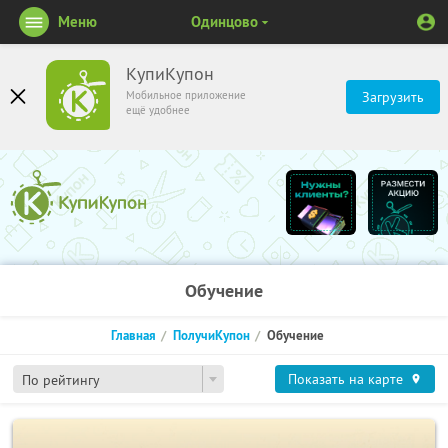
Меню
Одинцово
КупиКупон
Мобильное приложение
Загрузить
ещё удобнее
Обучение
Главная
ПолучиКупон
Обучение
Показать на карте
По рейтингу