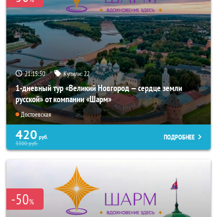
21:15:49
Купили:
22
1-дневный тур «Великий Новгород — сердце земли
русской» от компании «Шарм»
Достоевская
420
ПОДРОБНЕЕ
руб.
3300
руб.
-50
%