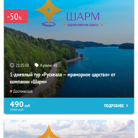
-50
%
21:15:49
Купили:
48
1-дневный тур «Рускеала — мраморное царство» от
компании «Шарм»
Достоевская
490
ПОДРОБНЕЕ
руб.
3900
руб.