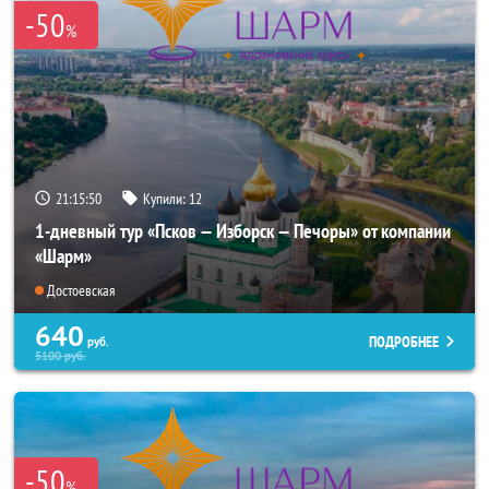
-50
%
21:15:49
Купили:
12
1-дневный тур «Псков — Изборск — Печоры» от компании
«Шарм»
Достоевская
640
ПОДРОБНЕЕ
руб.
5100
руб.
-50
%