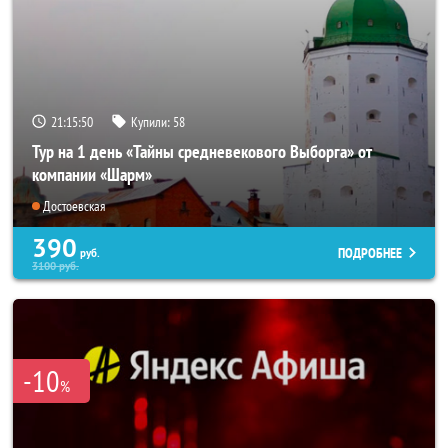
21:15:49
Купили:
58
Тур на 1 день «Тайны средневекового Выборга» от
компании «Шарм»
Достоевская
390
ПОДРОБНЕЕ
руб.
3100
руб.
-10
%