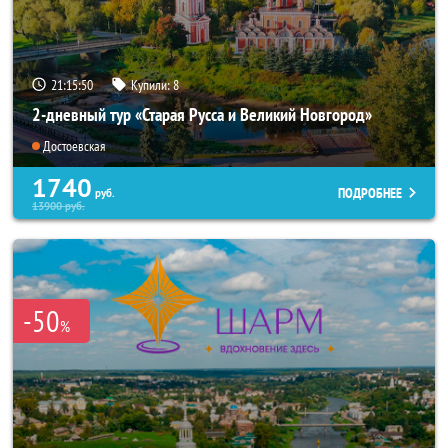
21:15:49
Купили:
8
2-дневный тур «Старая Русса и Великий Новгород»
Достоевская
1740
ПОДРОБНЕЕ
руб.
13900
руб.
-50
%