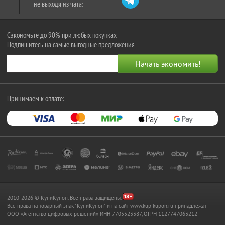
не выходя из чата:
Сэкономьте до 90% при любых покупках
Подпишитесь на самые выгодные предложения
Принимаем к оплате:
2010-2026 © КупиКупон. Все права защищены.
Все права на товарный знак "КупиКупон" и на сайт www.kupikupon.ru принадлежат
OOO «Агентство цифровых решений» ИНН 7705523387, ОГРН 1127747063212