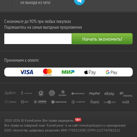
не выходя из чата:
Сэкономьте до 90% при любых покупках
Подпишитесь на самые выгодные предложения
Принимаем к оплате:
2010-2026 © КупиКупон. Все права защищены.
Все права на товарный знак "КупиКупон" и на сайт www.kupikupon.ru принадлежат
OOO «Агентство цифровых решений» ИНН 7705523387, ОГРН 1127747063212