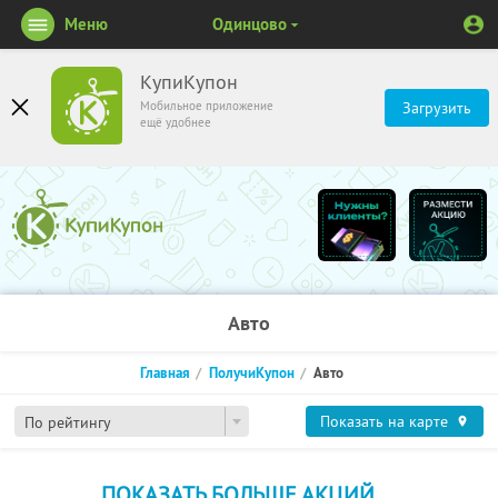
Меню
Одинцово
КупиКупон
Мобильное приложение
Загрузить
ещё удобнее
Авто
Главная
ПолучиКупон
Авто
Показать на карте
По рейтингу
ПОКАЗАТЬ БОЛЬШЕ АКЦИЙ