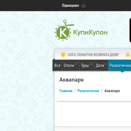
Одинцово
100% ГАРАНТИЯ ВОЗВРАТА ДЕНЕГ
17
13
6
Все
Отели
Туры
Дети
Развлечения
Аквапарк
Главная
Развлечения
Аквапарк