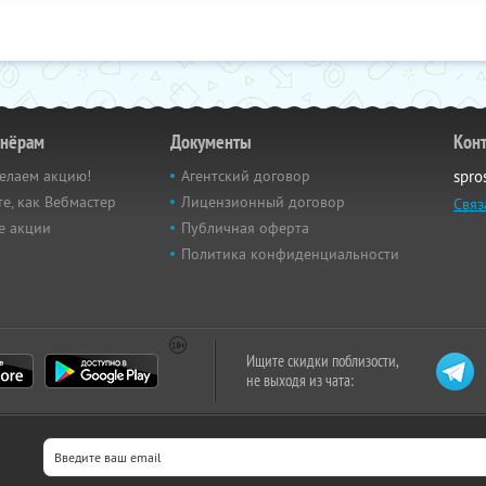
тнёрам
Документы
Кон
елаем акцию!
Агентский договор
spro
е, как Вебмастер
Лицензионный договор
Связ
е акции
Публичная оферта
Политика конфиденциальности
Ищите скидки поблизости,
не выходя из чата: