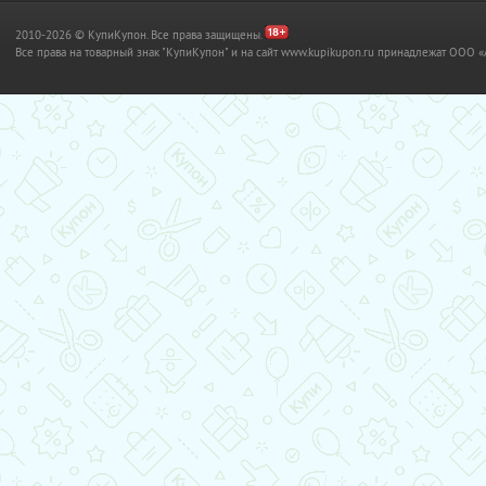
2010-2026 © КупиКупон. Все права защищены.
Все права на товарный знак "КупиКупон" и на сайт www.kupikupon.ru принадлежат OO