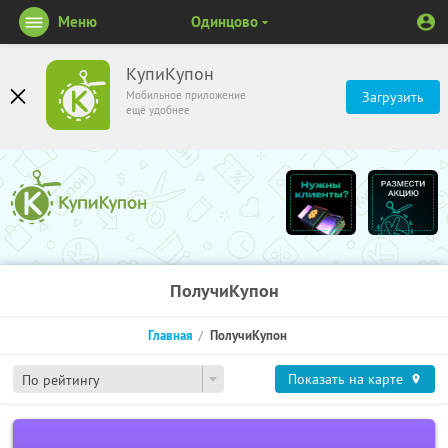
Меню
Одинцово
КупиКупон
Мобильное приложение
Загрузить
ещё удобнее
ПолучиКупон
Главная
ПолучиКупон
Показать на карте
По рейтингу