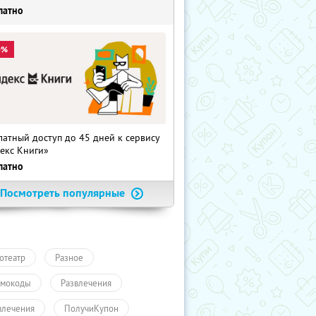
латно
0%
латный доступ до 45 дней к сервису
екс Книги»
латно
Посмотреть популярные
отеатр
Разное
мокоды
Развлечения
влечения
ПолучиКупон