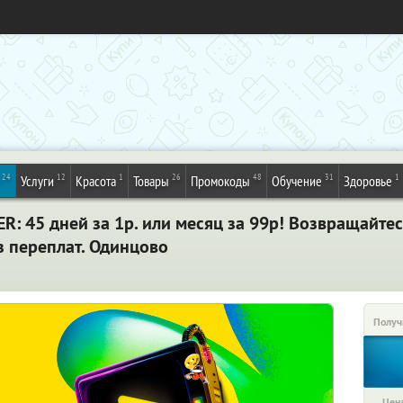
24
12
1
26
48
31
1
Услуги
Красота
Товары
Промокоды
Обучение
Здоровье
: 45 дней за 1р. или месяц за 99р! Возвращайте
з переплат. Одинцово
Получ
Цена