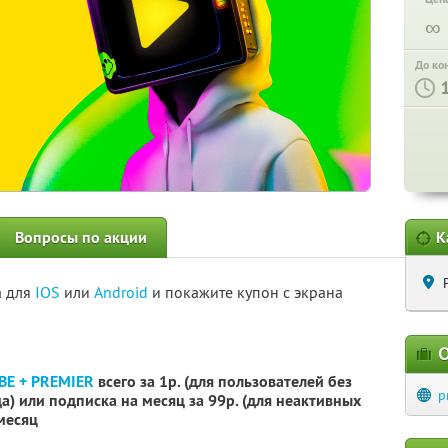
∞
До ко
Вопросы по акции
К
а для
IOS
или
Android
и покажите купон с экрана
О
BE + PREMIER
всего за 1р. (для пользователей без
p
) или подписка на месяц за 99р. (для неактивных
 месяц