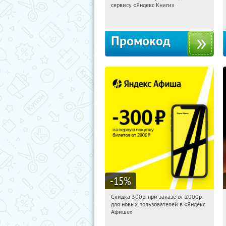
сервису «Яндекс Книги»
Россия
Промокод
-15
%
Скидка 300р. при заказе от 2000р.
14:50:25
Получили:
65
для новых пользователей в «Яндекс
Россия
Афише»