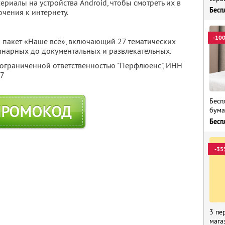
ериалы на устройства Android, чтобы смотреть их в
Бесп
чения к интернету.
-10
 пакет «Наше всё», включающий 27 тематических
линарных до документальных и развлекательных.
 ограниченной ответственностью "Перфлюенс",
ИНН
57
Бесп
ПРОМОКОД
бума
Бесп
-35
3 пе
мага