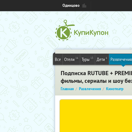
Одинцово
16
13
6
Все
Отели
Туры
Дети
Развлечения
Подписка RUTUBE + PREMIER
фильмы, сериалы и шоу бе
Главная
Развлечения
Кинотеатр