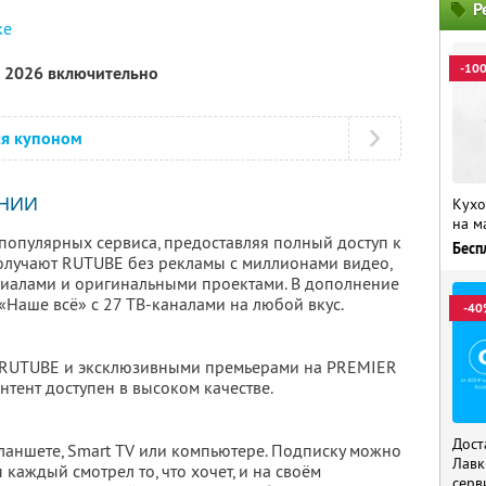
Р
ке
-10
а 2026 включительно
ся купоном
НИИ
Кухо
на м
популярных сервиса, предоставляя полный доступ к
Бесп
олучают RUTUBE без рекламы с миллионами видео,
риалами и оригинальными проектами. В дополнение
 «Наше всё» с 27 ТВ-каналами на любой вкус.
-40
 RUTUBE и эксклюзивными премьерами на PREMIER
нтент доступен в высоком качестве.
Дост
планшете, Smart TV или компьютере. Подписку можно
Лавк
 каждый смотрел то, что хочет, и на своём
серв