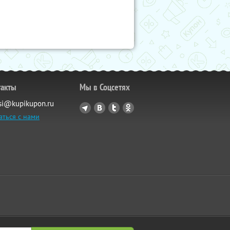
такты
Мы в Соцсетях
si@kupikupon.ru
аться с нами