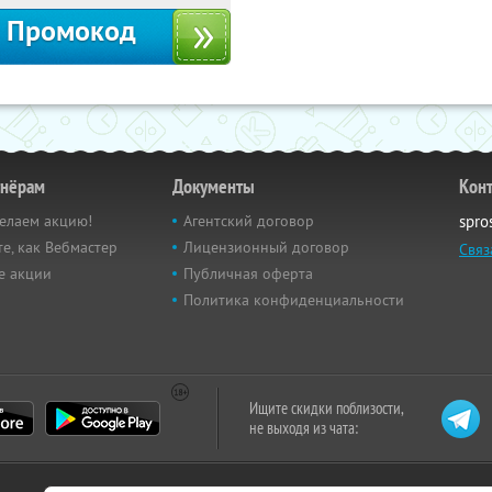
Промокод
тнёрам
Документы
Кон
елаем акцию!
Агентский договор
spro
е, как Вебмастер
Лицензионный договор
Связ
е акции
Публичная оферта
Политика конфиденциальности
Ищите скидки поблизости,
не выходя из чата: