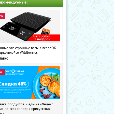
екомендуемые:
0%
нные электронные весы KitchenOK
аркетплейсе Wildberries
латно
%
авка продуктов и еды из «Яндекс
и» во всех городах присутствия
иса