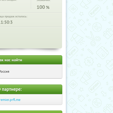
Экономия:
100
%
нца продаж осталось:
:
:
ак нас найти
Россия
 партнере:
remier.prfl.me