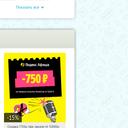
Показать все
влечения
-15
%
Скидка 750р. при заказе от 5000р.
14:50:25
Получили:
114