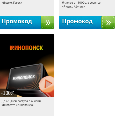
«Яндекс Плюс»
билетов от 3000р. в сервисе
Россия
Россия
«Яндекс Афиша»
Промокод
Промокод
-100
%
До 45 дней доступа в онлайн-
14:50:25
Получили:
113
кинотеатр «Кинопоиск»
Россия