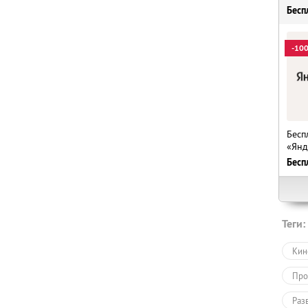
Бесп
-10
Бесп
«Янд
Бесп
Теги:
Кин
Про
Раз