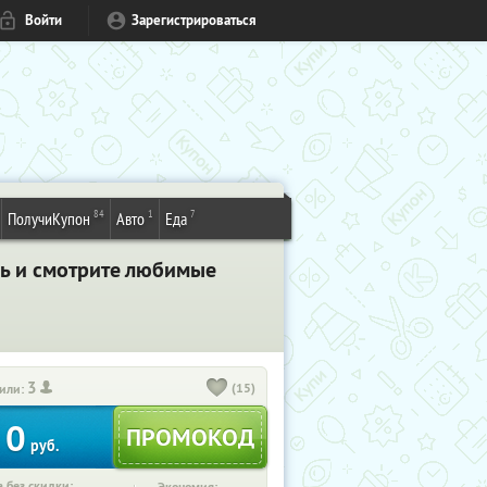
Войти
Зарегистрироваться
84
1
7
ПолучиКупон
Авто
Еда
сь и смотрите любимые
3
(15)
или:
0
руб.
 без скидки: