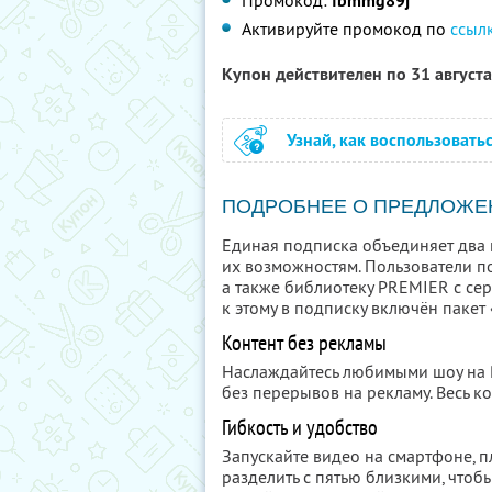
Промокод:
fbmmg89j
Активируйте промокод по
ссыл
Купон действителен по 31 август
Узнай, как воспользовать
ПОДРОБНЕЕ О ПРЕДЛОЖЕ
Единая подписка объединяет два 
их возможностям. Пользователи п
а также библиотеку PREMIER с се
к этому в подписку включён пакет
Контент без рекламы
Наслаждайтесь любимыми шоу на
без перерывов на рекламу. Весь ко
Гибкость и удобство
Запускайте видео на смартфоне, 
разделить с пятью близкими, чтобы