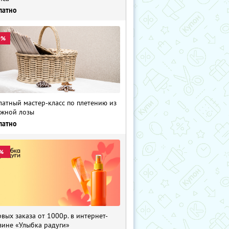
латно
0%
латный мастер-класс по плетению из
жной лозы
латно
%
рвых заказа от 1000р. в интернет-
зине «Улыбка радуги»