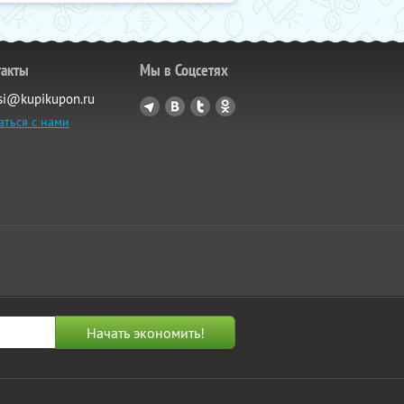
такты
Мы в Соцсетях
si@kupikupon.ru
аться с нами