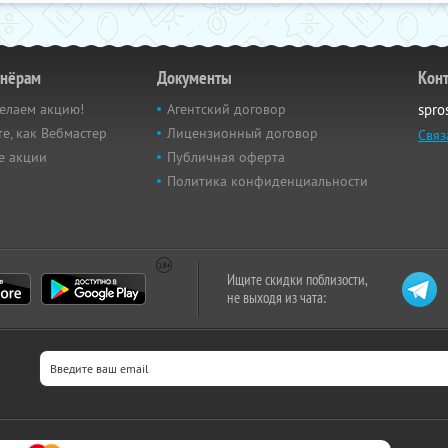
тнёрам
Документы
Кон
елаем акцию!
Агентский договор
spro
е, как Вебмастер
Лицензионный договор
Связ
е акции
Публичная оферта
Политика конфиденциальности
Ищите скидки поблизости,
не выходя из чата: