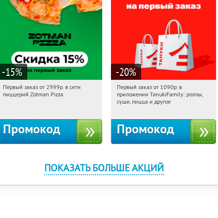
-15
%
-20
%
Первый заказ от 2999р. в сети
Первый заказ от 1090р. в
14:12:52
Получили:
43
14:12:52
Получили:
256
пиццерий Zotman Pizza
приложении TanukiFamily: роллы,
Россия
Россия
суши, пицца и другое
Промокод
Промокод
ПОКАЗАТЬ БОЛЬШЕ АКЦИЙ