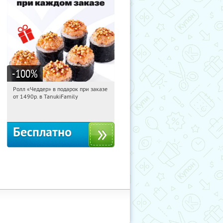
-100
%
Ролл «Чеддер» в подарок при заказе
14:12:52
Получили:
108
от 1490р. в TanukiFamily
Россия
Бесплатно