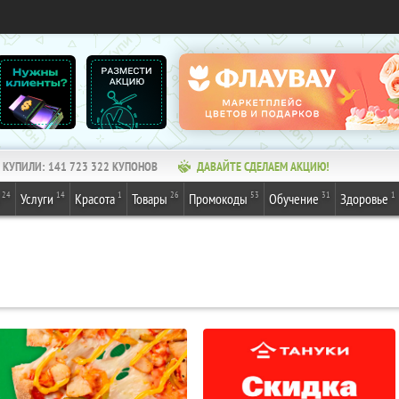
КУПИЛИ:
141 723 322
КУПОНОВ
ДАВАЙТЕ СДЕЛАЕМ АКЦИЮ!
24
14
1
26
53
31
1
Услуги
Красота
Товары
Промокоды
Обучение
Здоровье