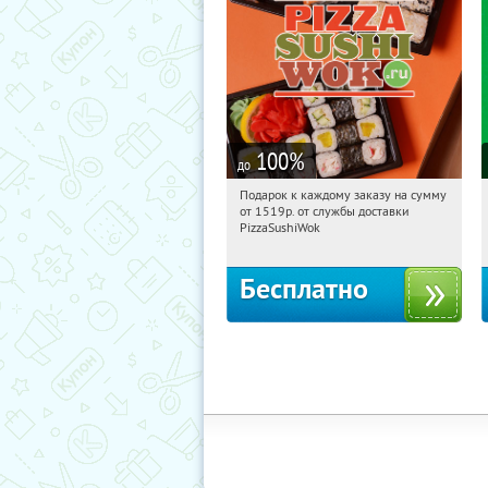
100
%
до
Подарок к каждому заказу на сумму
14:12:52
Получили:
197
от 1519р. от службы доставки
г. Москва
PizzaSushiWok
Бесплатно