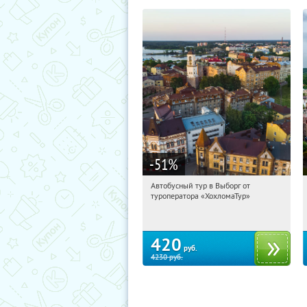
-51
%
Автобусный тур в Выборг от
11:27:02
Купили:
9
туроператора «ХохломаТур»
Сенная площадь
420
руб.
4230
руб.