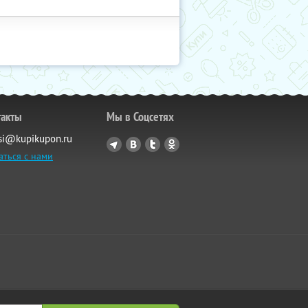
такты
Мы в Соцсетях
si@kupikupon.ru
аться с нами