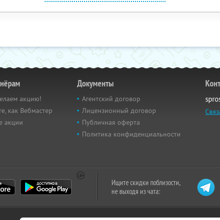
тнёрам
Документы
Кон
елаем акцию!
Агентский договор
spro
е, как Вебмастер
Лицензионный договор
Связ
е акции
Публичная оферта
Политика конфиденциальности
Ищите скидки поблизости,
не выходя из чата: