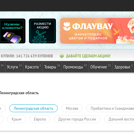
КУПИЛИ:
141 726 639
КУПОНОВ
ДАВАЙТЕ СДЕЛАЕМ АКЦИЮ!
24
14
1
26
53
31
1
Услуги
Красота
Товары
Промокоды
Обучение
Здоровье
Ленинградская область
е
Ленинградская область
Москва
Прибалтика и Скандинав
Крым
Европа
Другие города России
Дальний восто