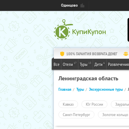
Одинцово
100% ГАРАНТИЯ ВОЗВРАТА ДЕНЕГ
17
13
6
Все
Отели
Туры
Дети
Развлечения
Ленинградская область
Главная
Туры
Экскурсионные туры
Кавказ
Юг России
Заураль
Санкт-Петербург
Золотое кольцо