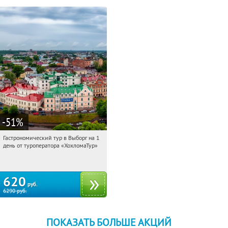
-51
%
Гастрономический тур в Выборг на 1
11:27:02
Купили:
5
день от туроператора «ХохломаТур»
Сенная площадь
620
руб.
6290
руб.
ПОКАЗАТЬ БОЛЬШЕ АКЦИЙ