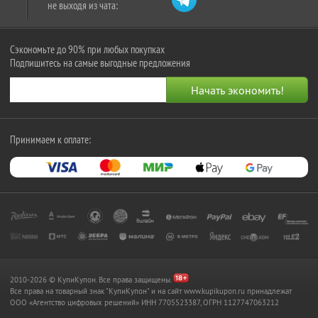
не выходя из чата:
Сэкономьте до 90% при любых покупках
Подпишитесь на самые выгодные предложения
Принимаем к оплате:
2010-2026 © КупиКупон. Все права защищены.
Все права на товарный знак "КупиКупон" и на сайт www.kupikupon.ru принадлежат
OOO «Агентство цифровых решений» ИНН 7705523387, ОГРН 1127747063212