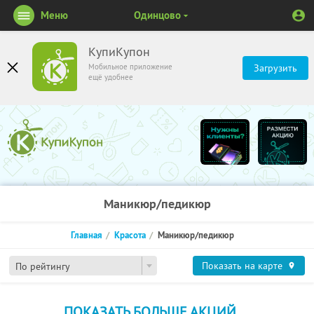
Меню
Одинцово
КупиКупон
Мобильное приложение
Загрузить
ещё удобнее
Маникюр/педикюр
Главная
Красота
Маникюр/педикюр
Показать на карте
По рейтингу
ПОКАЗАТЬ БОЛЬШЕ АКЦИЙ