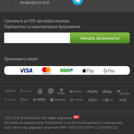
не выходя из чата:
Сэкономьте до 90% при любых покупках
Подпишитесь на самые выгодные предложения
Принимаем к оплате:
2010-2026 © КупиКупон. Все права защищены.
Все права на товарный знак "КупиКупон" и на сайт www.kupikupon.ru принадлежат
OOO «Агентство цифровых решений» ИНН 7705523387, ОГРН 1127747063212