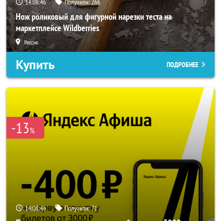
14:08:43
Получили:
266
Нож роликовый для фигурной нарезки теста на
маркетплейсе Wildberries
Россия
Купить
ПОДРОБНЕЕ
-13
%
14:08:43
Получили:
71