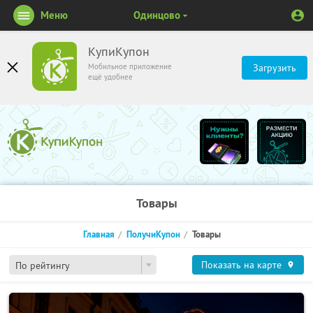
Меню
Одинцово
КупиКупон
Мобильное приложение
Загрузить
ещё удобнее
Товары
Главная
ПолучиКупон
Товары
Показать на карте
По рейтингу