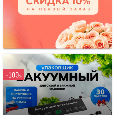
-100
%