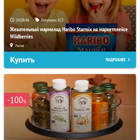
14:08:43
Получили:
613
Жевательный мармелад Haribo Starmix на маркетплейсе
Wildberries
Россия
Купить
ПОДРОБНЕЕ
-100
%