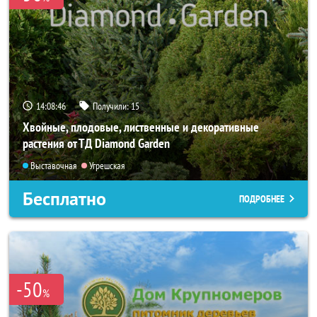
14:08:43
Получили:
15
Хвойные, плодовые, лиственные и декоративные
растения от ТД Diamond Garden
Выставочная
Угрешская
Бесплатно
ПОДРОБНЕЕ
-50
%