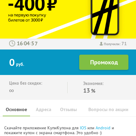
71
:
:
Получили:
0
руб.
Цена без скидки:
Экономия:
∞
13
%
Основное
Адреса
Отзывы
Вопросы по акции
Скачайте приложение КупиКупона для
IOS
или
Android
и
покажите купон с экрана смартфона. Это удобно :)