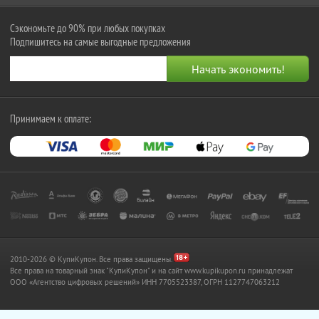
Сэкономьте до 90% при любых покупках
Подпишитесь на самые выгодные предложения
Принимаем к оплате:
2010-2026 © КупиКупон. Все права защищены.
Все права на товарный знак "КупиКупон" и на сайт www.kupikupon.ru принадлежат
OOO «Агентство цифровых решений» ИНН 7705523387, ОГРН 1127747063212