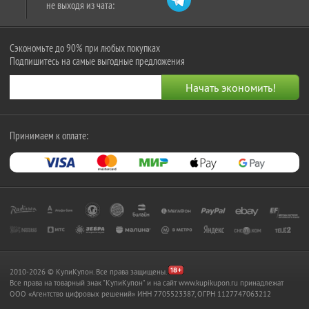
не выходя из чата:
Сэкономьте до 90% при любых покупках
Подпишитесь на самые выгодные предложения
Принимаем к оплате:
2010-2026 © КупиКупон. Все права защищены.
Все права на товарный знак "КупиКупон" и на сайт www.kupikupon.ru принадлежат
OOO «Агентство цифровых решений» ИНН 7705523387, ОГРН 1127747063212