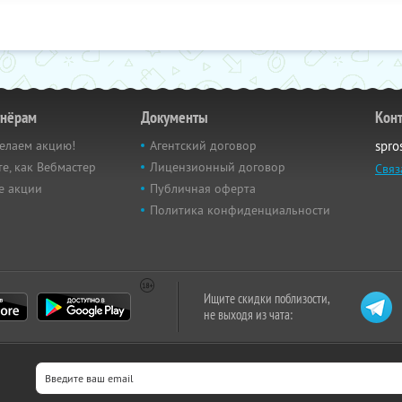
тнёрам
Документы
Кон
елаем акцию!
Агентский договор
spro
е, как Вебмастер
Лицензионный договор
Связ
е акции
Публичная оферта
Политика конфиденциальности
Ищите скидки поблизости,
не выходя из чата: