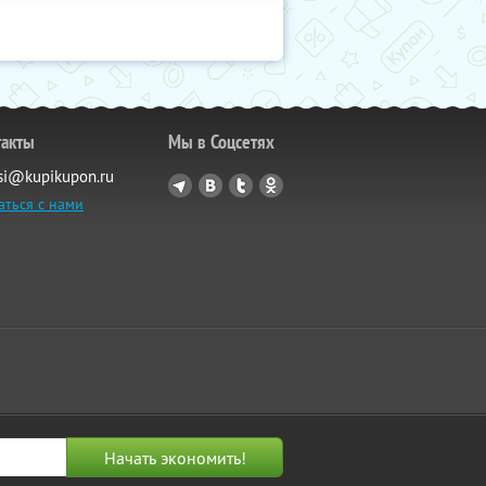
такты
Мы в Соцсетях
si@kupikupon.ru
аться с нами