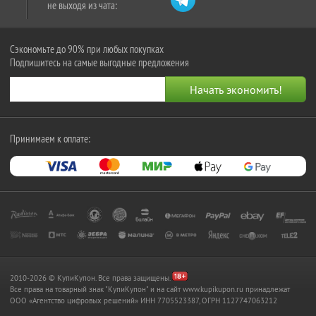
не выходя из чата:
Сэкономьте до 90% при любых покупках
Подпишитесь на самые выгодные предложения
Принимаем к оплате:
2010-2026 © КупиКупон. Все права защищены.
Все права на товарный знак "КупиКупон" и на сайт www.kupikupon.ru принадлежат
OOO «Агентство цифровых решений» ИНН 7705523387, ОГРН 1127747063212