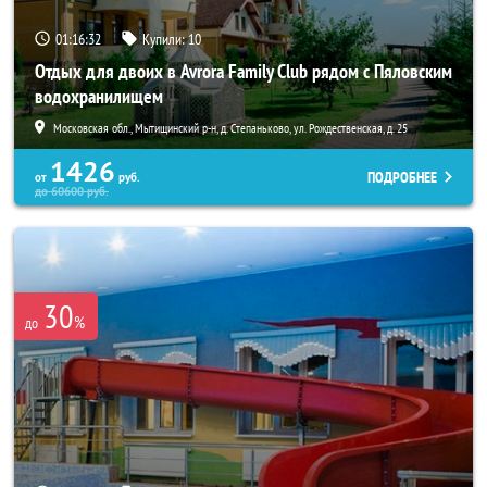
01:16:30
Купили:
10
Отдых для двоих в Avrora Family Club рядом с Пяловским
водохранилищем
Московская обл., Мытищинский р-н, д. Степаньково, ул. Рождественская, д. 25
1426
ПОДРОБНЕЕ
от
руб.
до
60600
руб.
30
%
до