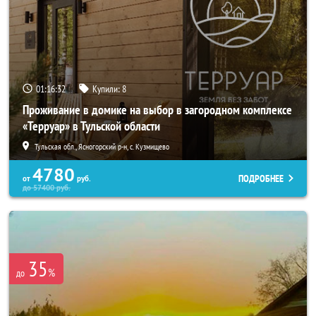
01:16:30
Купили:
8
Проживание в домике на выбор в загородном комплексе
«Терруар» в Тульской области
Тульская обл., Ясногорский р-н, с. Кузмищево
4780
ПОДРОБНЕЕ
от
руб.
до
57400
руб.
35
%
до