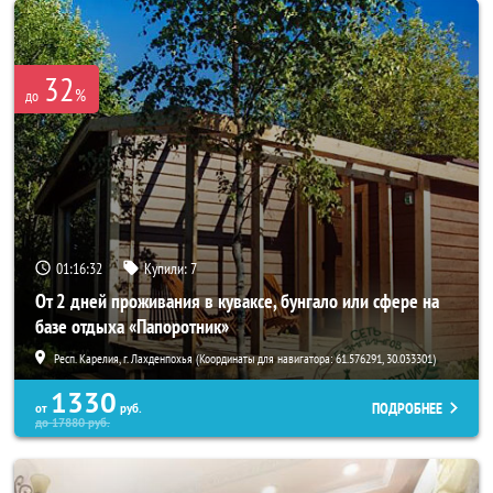
32
%
до
01:16:30
Купили:
7
От 2 дней проживания в куваксе, бунгало или сфере на
базе отдыха «Папоротник»
Респ. Карелия, г. Лахденпохья (Координаты для навигатора: 61.576291, 30.033301)
1330
ПОДРОБНЕЕ
от
руб.
до
17880
руб.