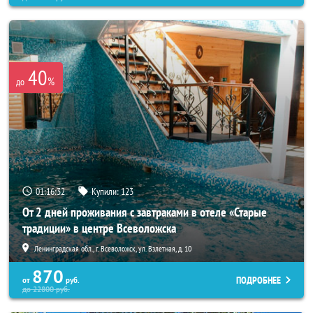
40
%
до
01:16:30
Купили:
123
От 2 дней проживания с завтраками в отеле «Старые
традиции» в центре Всеволожска
Ленинградская обл., г. Всеволожск, ул. Взлетная, д. 10
870
ПОДРОБНЕЕ
от
руб.
до
22800
руб.