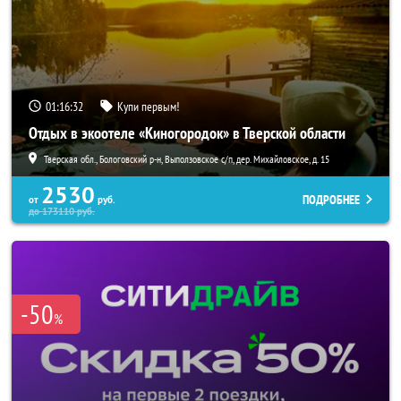
01:16:30
Купи первым!
Отдых в экоотеле «Киногородок» в Тверской области
Тверская обл., Бологовский р-н, Выползовское с/п, дер. Михайловское, д. 15
2530
ПОДРОБНЕЕ
от
руб.
до
173110
руб.
-50
%