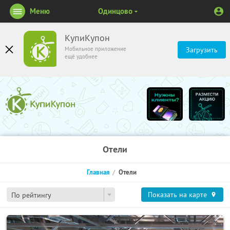
Меню
Одинцово
КупиКупон
Мобильное приложение
Загрузить
ещё удобнее
Отели
Главная
Отели
Показать на карте
По рейтингу