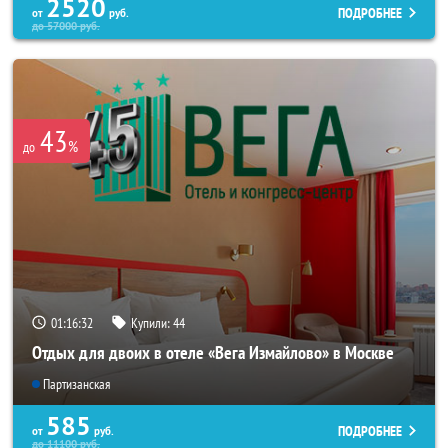
2520
ПОДРОБНЕЕ
от
руб.
до
57000
руб.
43
%
до
01:16:30
Купили:
44
Отдых для двоих в отеле «Вега Измайлово» в Москве
Партизанская
585
ПОДРОБНЕЕ
от
руб.
до
11100
руб.