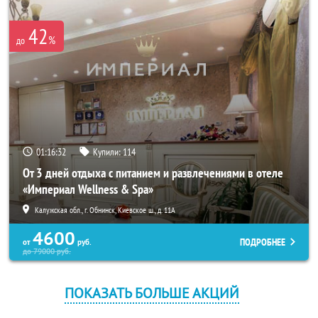
42
%
до
01:16:30
Купили:
114
От 3 дней отдыха с питанием и развлечениями в отеле
«Империал Wellness & Spa»
Калужская обл., г. Обнинск, Киевское ш., д. 11А
4600
ПОДРОБНЕЕ
от
руб.
до
79000
руб.
ПОКАЗАТЬ БОЛЬШЕ АКЦИЙ