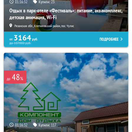
01:16:30
Купили:
23
Отдых в парк-отеле «Фестиваль»: питание, аквакомплекс,
детская анимация, Wi-Fi
Рязанская обл., Клепиковский район, пос. Чулис
3164
ПОДРОБНЕЕ
от
руб.
до
107880
руб.
48
%
до
01:16:30
Купили:
117