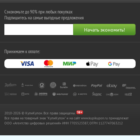
Сэкономьте до 90% при любых покупках
Подпишитесь на самые выгодные предложения
Принимаем к оплате:
2010-2026 © КупиКупон. Все права защищены.
Все права на товарный знак "КупиКупон" и на сайт www.kupikupon.ru принадлежат
OOO «Агентство цифровых решений» ИНН 7705523387, ОГРН 1127747063212