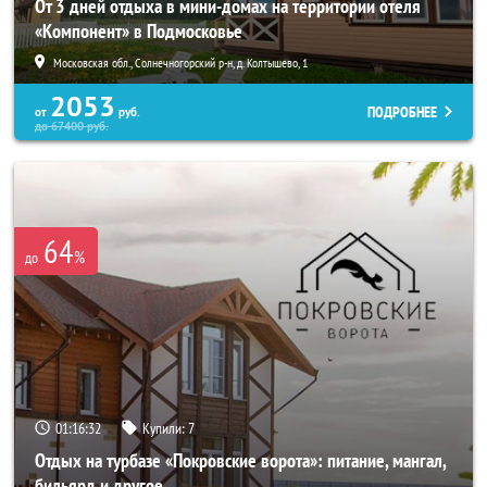
От 3 дней отдыха в мини-домах на территории отеля
«Компонент» в Подмосковье
Московская обл., Солнечногорский р-н, д. Колтышево, 1
2053
ПОДРОБНЕЕ
от
руб.
до
67400
руб.
64
%
до
01:16:30
Купили:
7
Отдых на турбазе «Покровские ворота»: питание, мангал,
бильярд и другое