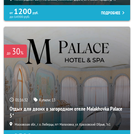
1200
ПОДРОБНЕЕ
от
руб.
до
14900
руб.
30
%
до
01:16:30
Купили:
13
Отдых для двоих в загородном отеле Malakhovka Palace
5*
Московская обл., г. о. Люберцы, пгт Малаховка, ул. Красковский Обрыв, 7к1