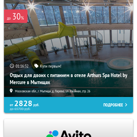
30
%
до
01:16:30
Купи первым!
Отдых для двоих с питанием в отеле Arthurs Spa Hotel by
Mercure в Мытищах
Московская обл., г. Мытищи, д. Ларево, ул. Хвойная, стр. 26
2828
ПОДРОБНЕЕ
от
руб.
до
65700
руб.