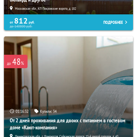
Московская обл., КП Покровские ворота, д. 182
812
ПОДРОБНЕЕ
от
руб.
до
140800
руб.
48
%
до
01:16:30
Купили:
34
От 2 дней проживания для двоих с питанием в гостевом
доме «Кают-компания»
Ленинградская обл., г. Ломоносов, Сойкинская дорога, 15-й жилой городок, д. 43