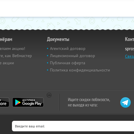
тнёрам
Документы
Кон
елаем акцию!
Агентский договор
spro
е, как Вебмастер
Лицензионный договор
Связ
е акции
Публичная оферта
Политика конфиденциальности
Ищите скидки поблизости,
не выходя из чата: