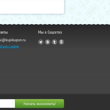
такты
Мы в Соцсетях
si@kupikupon.ru
аться с нами