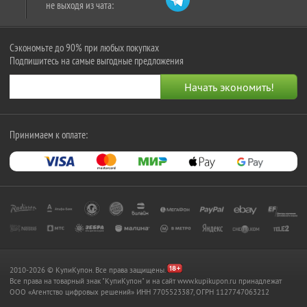
не выходя из чата:
Сэкономьте до 90% при любых покупках
Подпишитесь на самые выгодные предложения
Принимаем к оплате:
2010-2026 © КупиКупон. Все права защищены.
Все права на товарный знак "КупиКупон" и на сайт www.kupikupon.ru принадлежат
OOO «Агентство цифровых решений» ИНН 7705523387, ОГРН 1127747063212