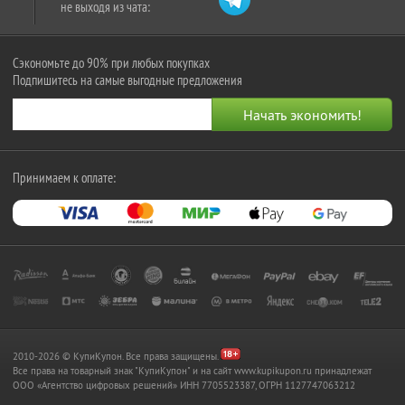
не выходя из чата:
Сэкономьте до 90% при любых покупках
Подпишитесь на самые выгодные предложения
Принимаем к оплате:
2010-2026 © КупиКупон. Все права защищены.
Все права на товарный знак "КупиКупон" и на сайт www.kupikupon.ru принадлежат
OOO «Агентство цифровых решений» ИНН 7705523387, ОГРН 1127747063212