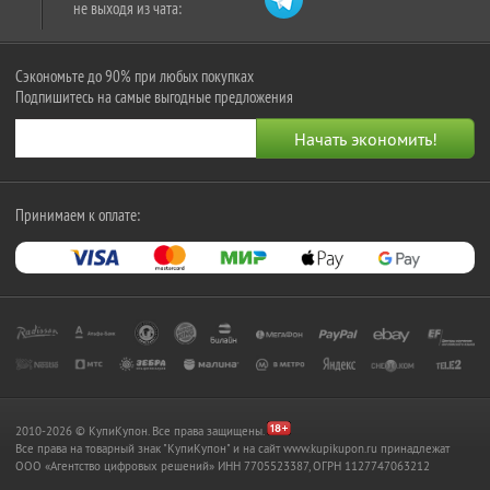
не выходя из чата:
Сэкономьте до 90% при любых покупках
Подпишитесь на самые выгодные предложения
Принимаем к оплате:
2010-2026 © КупиКупон. Все права защищены.
Все права на товарный знак "КупиКупон" и на сайт www.kupikupon.ru принадлежат
OOO «Агентство цифровых решений» ИНН 7705523387, ОГРН 1127747063212