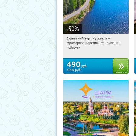
-50
%
1-дневный тур «Рускеала —
19:16:21
Купили:
48
мраморное царство» от компании
Достоевская
«Шарм»
490
руб.
3900
руб.