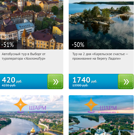
-51
%
-50
%
Автобусный тур в Выборг от
Тур на 2 дня «Карельское счастье —
19:16:21
Купили:
9
19:16:21
Купили:
39
туроператора «ХохломаТур»
проживание на берегу Ладоги»
Сенная площадь
Достоевская
420
1740
руб.
руб.
4230
руб.
13900
руб.