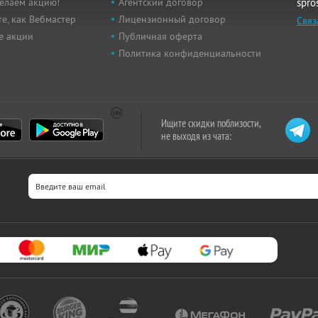
елаем акцию!
Агентский договор
spro
е, как Вебмастер
Лицензионный договор
Связ
е акции
Публичная оферта
Политика конфиденциальности
Ищите скидки поблизости,
не выходя из чата: