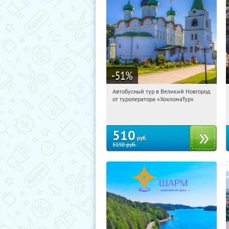
-51
%
Автобусный тур в Великий Новгород
19:16:21
Купили:
2
от туроператора «ХохломаТур»
Сенная площадь
510
руб.
5190
руб.