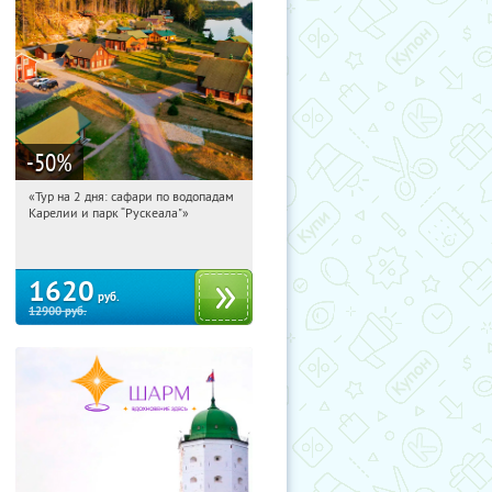
-50
%
«Тур на 2 дня: сафари по водопадам
19:16:21
Купили:
6
Карелии и парк “Рускеала"»
Достоевская
1620
руб.
12900
руб.