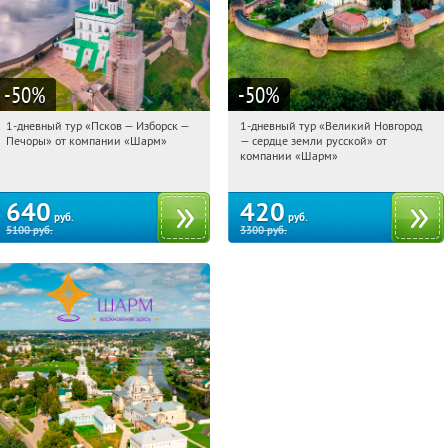
-50
%
-50
%
1-дневный тур «Псков — Изборск —
1-дневный тур «Великий Новгород
19:16:21
Купили:
12
19:16:21
Купили:
22
Печоры» от компании «Шарм»
— сердце земли русской» от
Достоевская
Достоевская
компании «Шарм»
640
420
руб.
руб.
5100
руб.
3300
руб.