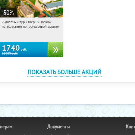
-50
%
2-дневный тур «Тверь и Торжок:
19:16:21
Купили:
30
путешествие по государевой дороге»
Достоевская
1740
руб.
13900
руб.
ПОКАЗАТЬ БОЛЬШЕ АКЦИЙ
тнёрам
Документы
Кон