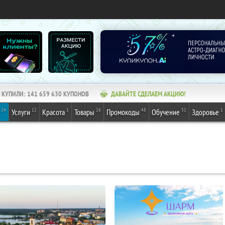
КУПИЛИ:
141 659 630
КУПОНОВ
ДАВАЙТЕ СДЕЛАЕМ АКЦИЮ!
24
12
1
26
48
31
1
Услуги
Красота
Товары
Промокоды
Обучение
Здоровье