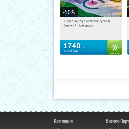
-50
%
2-дневный тур «Старая Русса и
19:16:21
Купили:
8
Великий Новгород»
Достоевская
1740
руб.
13900
руб.
Компания
Бизнес-Пар