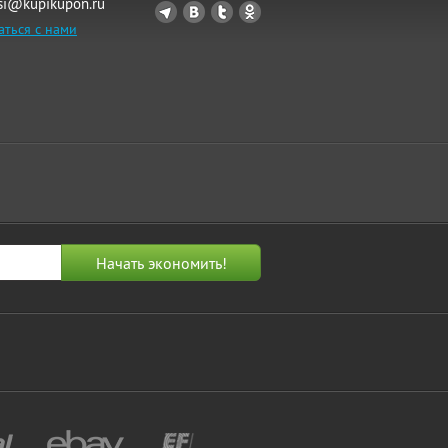
si@kupikupon.ru
аться с нами