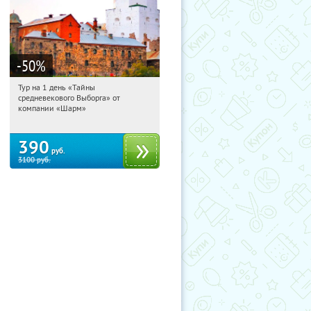
-50
%
Тур на 1 день «Тайны
19:16:21
Купили:
58
средневекового Выборга» от
Достоевская
компании «Шарм»
390
руб.
3100
руб.