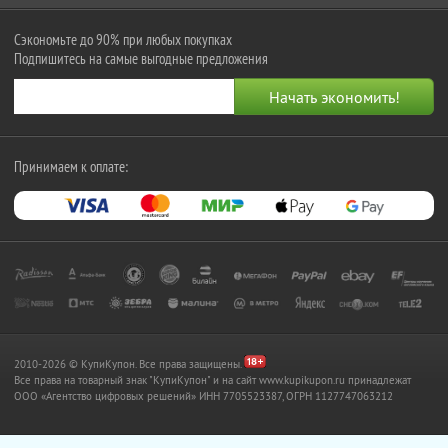
Сэкономьте до 90% при любых покупках
Подпишитесь на самые выгодные предложения
Принимаем к оплате:
2010-2026 © КупиКупон. Все права защищены.
Все права на товарный знак "КупиКупон" и на сайт www.kupikupon.ru принадлежат
OOO «Агентство цифровых решений» ИНН 7705523387, ОГРН 1127747063212