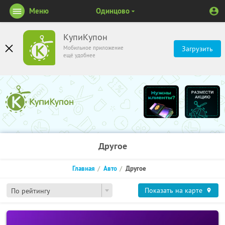
Меню
Одинцово
КупиКупон
Мобильное приложение
Загрузить
ещё удобнее
Другое
Главная
Авто
Другое
Показать на карте
По рейтингу