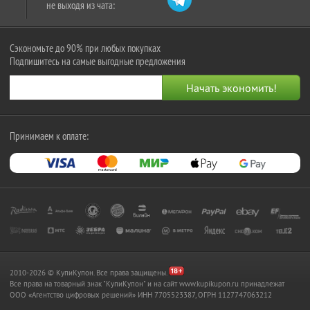
не выходя из чата:
Сэкономьте до 90% при любых покупках
Подпишитесь на самые выгодные предложения
Принимаем к оплате:
2010-2026 © КупиКупон. Все права защищены.
Все права на товарный знак "КупиКупон" и на сайт www.kupikupon.ru принадлежат
OOO «Агентство цифровых решений» ИНН 7705523387, ОГРН 1127747063212