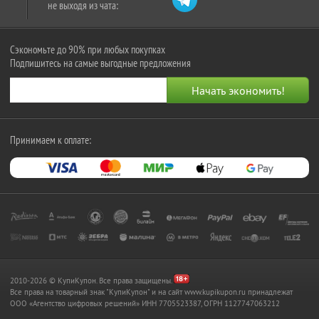
не выходя из чата:
Сэкономьте до 90% при любых покупках
Подпишитесь на самые выгодные предложения
Принимаем к оплате:
2010-2026 © КупиКупон. Все права защищены.
Все права на товарный знак "КупиКупон" и на сайт www.kupikupon.ru принадлежат
OOO «Агентство цифровых решений» ИНН 7705523387, ОГРН 1127747063212