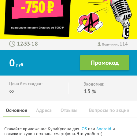
114
:
:
Получили:
0
руб.
Цена без скидки:
Экономия:
∞
15
%
Основное
Адреса
Отзывы
Вопросы по акции
Скачайте приложение КупиКупона для
IOS
или
Android
и
покажите купон с экрана смартфона. Это удобно :)