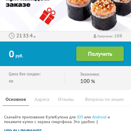
108
:
:
Получили:
0
руб.
Цена без скидки:
Экономия:
∞
100
%
Основное
Адреса
Отзывы
Вопросы по акции
Скачайте приложение КупиКупона для
IOS
или
Android
и
покажите купон с экрана смартфона. Это удобно :)