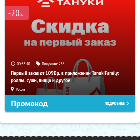
-20
%
00:33:40
Получили:
256
Первый заказ от 1090р. в приложении TanukiFamily:
роллы, суши, пицца и другое
Россия
Промокод
ПОДРОБНЕЕ