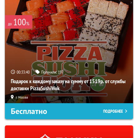
100
%
до
00:33:40
Получили:
197
Подарок к каждому заказу на сумму от 1519р. от службы
доставки PizzaSushiWok
г. Москва
Бесплатно
ПОДРОБНЕЕ