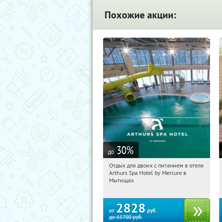
Похожие акции:
30
%
до
Отдых для двоих с питанием в отеле
04:38:44
Купи первым!
Arthurs Spa Hotel by Mercure в
Московская обл., г. Мытищи, д.
Мытищах
Ларево, ул. Хвойная, стр. 26
2828
от
руб.
до
65700
руб.