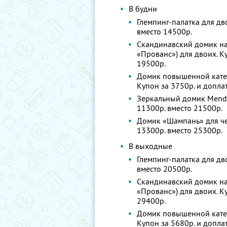
В будни
Глемпинг-палатка для дво
вместо 14500р.
Скандинавский домик на 
«Прованс») для двоих. Ку
19500р.
Домик повышенной катего
Купон за 3750р. и доплат
Зеркальный домик Mendoz
11300р. вместо 21500р.
Домик «Шампань» для чет
13300р. вместо 25300р.
В выходные
Глемпинг-палатка для дво
вместо 20500р.
Скандинавский домик на 
«Прованс») для двоих. Ку
29400р.
Домик повышенной катего
Купон за 5680р. и доплат