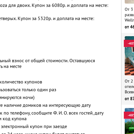
a для двоих. Купон за 6080р. и доплата на месте:
От 3
разв
верых. Купон за 5320р. и доплата на месте:
Well
от
4
-40
ьный взнос от общей стоимости. Оставшуюся
ь на месте
От 2
количество купонов
отел
зоваться только один раз
Всев
ммируются ночи)
от
8
те наличие домиков на интересующую дату
к по телефону, сообщите
Ф. И. О.
всех гостей, дату
-48
и код купона
 электронный купон при заезде