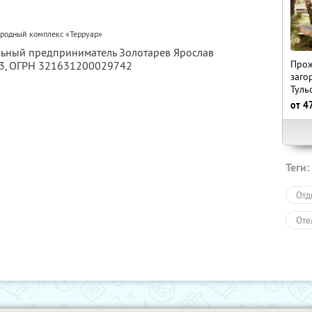
ородный комплекс «Терруар»
льный предприниматель Золотарев Ярослав
Прож
3
, ОГРН 321631200029742
заго
Туль
от
4
Теги:
Отд
Оте