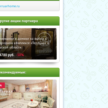
erruarhome.ru
ругие акции партнера
оживание в домике на выбор в
ородном комплексе «Терруар» в
ьской области
4780
руб.
-30%
екомендуемые:
%