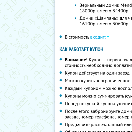
Зеркальный домик Mendoz
18000р. вместо 34400р.
Домик «Шампань» для чет
16100р. вместо 30600р.
В стоимость
входит:
КАК РАБОТАЕТ КУПОН
Внимание!
Купон — первоначал
стоимость необходимо доплатит
Купон действует на один заезд
Можно купить неограниченное 
Каждым купоном можно восполь
Купоны можно суммировать (су
Перед покупкой купона уточни
После этого забронируйте доми
заезда, номер телефона, номер 
Предъявите распечатанный или