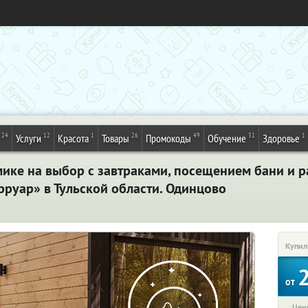
24
12
1
26
49
31
1
Услуги
Красота
Товары
Промокоды
Обучение
Здоровье
мике на выбор с завтраками, посещением бани и 
руар» в Тульской области. Одинцово
Купил
от
Цена