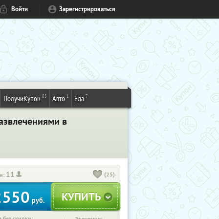
Войти
Зарегистрироваться
85
1
7
ПолучиКупон
Авто
Еда
развлечениями в
11
(25)
и:
2550
руб.
 без скидки: