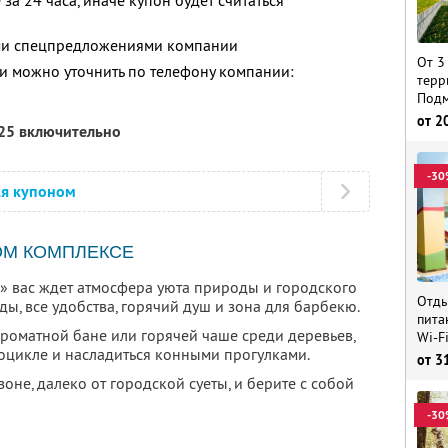
за 24 часа, иначе купон будет считаться
ими спецпредложениями компании
От 3
 можно уточнить по телефону компании:
терр
Подм
от
2
025 включительно
-30
ся купоном
ОМ КОМПЛЕКСЕ
» вас ждет атмосфера уюта природы и городского
Отды
ды, все удобства, горячий душ и зона для барбекю.
пита
ароматной бане или горячей чаше среди деревьев,
Wi-F
роцикле и насладиться конными прогулками.
от
3
оне, далеко от городской суеты, и берите с собой
-30