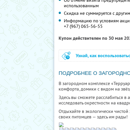
Об отмене визита предупредите 
использованным
Скидка не суммируется с друг
Информацию по условиям акции
+7 (967) 065-56-55
Купон действителен по 30 мая 2
Узнай, как воспользовать
ПОДРОБНЕЕ О ЗАГОРОДН
В загородном комплексе «Терруар
комфорта, домики с видом на звёз
Здесь вы сможете расслабиться в 
исследовать окрестности на квад
Отдыхайте в экологически чистой з
своих питомцев — здесь им рады!