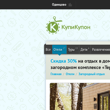
Одинцово
17
13
6
Все
Отели
Туры
Дети
Развлечения
Скидка 30%
на отдых в до
загородном комплексе «Тер
Главная
Отели
Загородный отдых