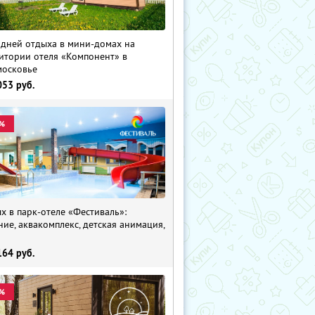
 дней отдыха в мини-домах на
итории отеля «Компонент» в
осковье
053
руб.
%
х в парк-отеле «Фестиваль»:
ние, аквакомплекс, детская анимация,
i
164
руб.
%