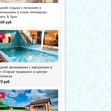
 дней отдыха с питанием и
лечениями в отеле «Империал
ness & Spa»
600
руб.
%
 дней проживания с завтраками в
е «Старые традиции» в центре
оложска
70
руб.
%