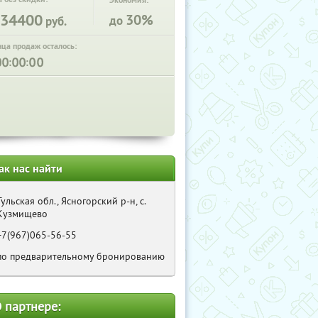
Экономия:
34400
30%
до
руб.
нца продаж осталось:
:
:
ак нас найти
Тульская обл., Ясногорский р-н, с.
Кузмищево
+7(967)065-56-55
по предварительному бронированию
 партнере: