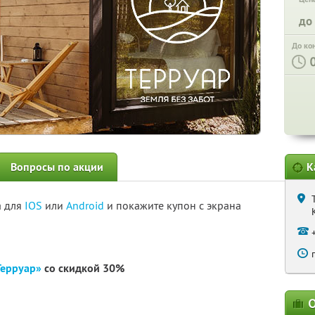
до
До ко
Вопросы по акции
К
а для
IOS
или
Android
и покажите купон с экрана
Терруар»
со скидкой 30%
О