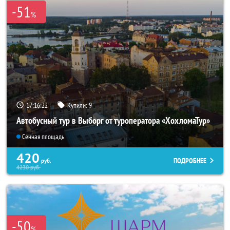
-51
%
17:16:20
Купили:
9
Автобусный тур в Выборг от туроператора «ХохломаТур»
Сенная площадь
420
ПОДРОБНЕЕ
руб.
4230
руб.
-50
%