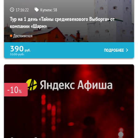
17:16:20
Купили:
58
Тур на 1 день «Тайны средневекового Выборга» от
компании «Шарм»
Достоевская
390
ПОДРОБНЕЕ
руб.
3100
руб.
-10
%