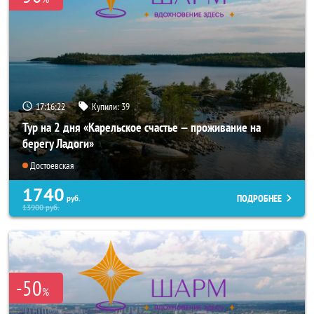
17:16:20
Купили:
39
Тур на 2 дня «Карельское счастье — проживание на
берегу Ладоги»
Достоевская
1740
ПОДРОБНЕЕ
руб.
13900
руб.
-50
%