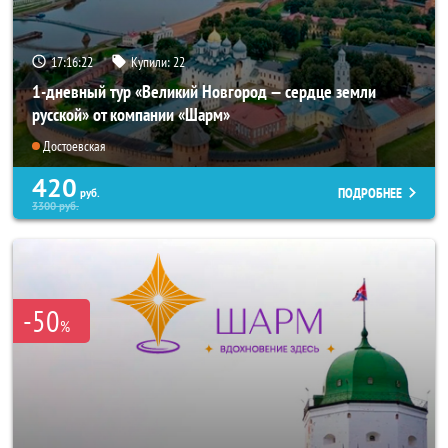
17:16:20
Купили:
22
1-дневный тур «Великий Новгород — сердце земли
русской» от компании «Шарм»
Достоевская
420
ПОДРОБНЕЕ
руб.
3300
руб.
-50
%