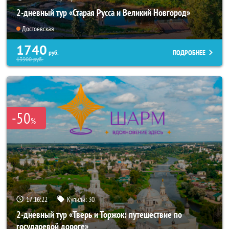
2-дневный тур «Старая Русса и Великий Новгород»
Достоевская
1740
ПОДРОБНЕЕ
руб.
13900
руб.
-50
%
17:16:20
Купили:
30
2-дневный тур «Тверь и Торжок: путешествие по
государевой дороге»