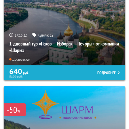
17:16:20
Купили:
12
1-дневный тур «Псков — Изборск — Печоры» от компании
«Шарм»
Достоевская
640
ПОДРОБНЕЕ
руб.
5100
руб.
-50
%