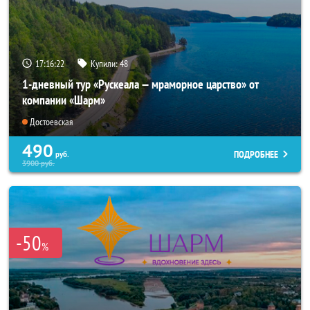
17:16:20
Купили:
48
1-дневный тур «Рускеала — мраморное царство» от
компании «Шарм»
Достоевская
490
ПОДРОБНЕЕ
руб.
3900
руб.
-50
%