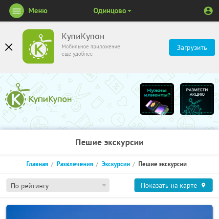
Меню
Одинцово
КупиКупон
Мобильное приложение
Загрузить
ещё удобнее
Пешие экскурсии
Главная
Развлечения
Экскурсии
Пешие экскурсии
Показать на карте
По рейтингу