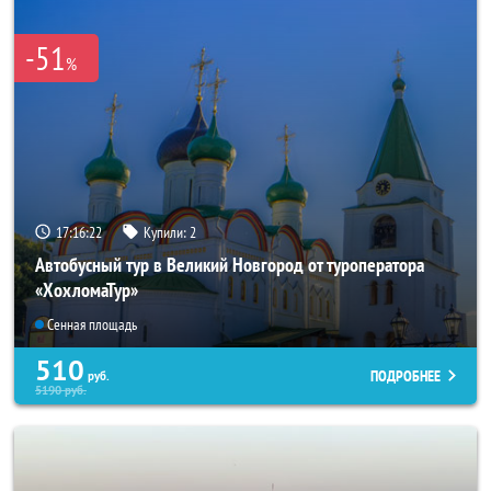
-51
%
17:16:20
Купили:
2
Автобусный тур в Великий Новгород от туроператора
«ХохломаТур»
Сенная площадь
510
ПОДРОБНЕЕ
руб.
5190
руб.