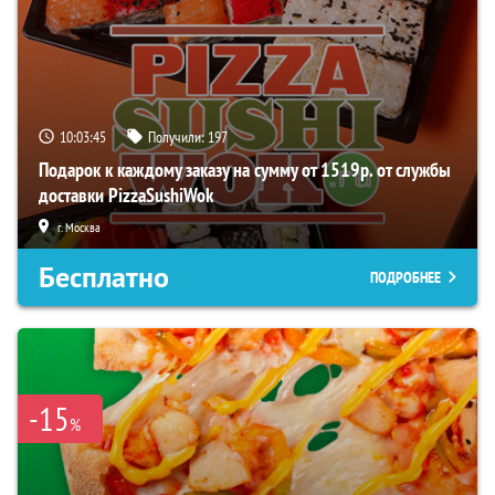
10:03:45
Получили:
197
Подарок к каждому заказу на сумму от 1519р. от службы
доставки PizzaSushiWok
г. Москва
Бесплатно
ПОДРОБНЕЕ
-15
%