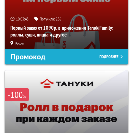
10:03:45
Получили:
256
Первый заказ от 1090р. в приложении TanukiFamily:
роллы, суши, пицца и другое
Россия
Промокод
ПОДРОБНЕЕ
-100
%