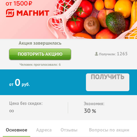
Акция завершилась
1265
ПОВТОРИТЬ АКЦИЮ
Получили:
Человек проголосовало: 6
ПОЛУЧИТЬ
0
от
руб.
Цена без скидки:
Экономия:
∞
30
%
Основное
Адреса
Отзывы
Вопросы по акции